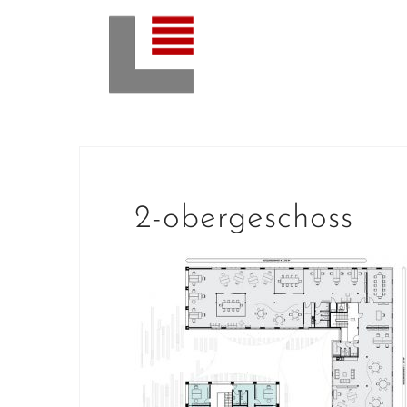
Skip
to
content
2-obergeschoss