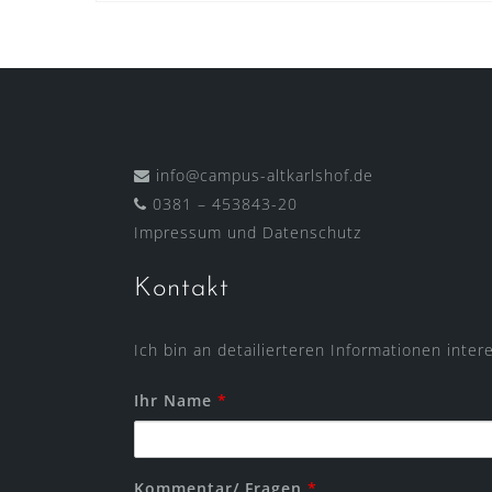
info@campus-altkarlshof.de
0381 – 453843-20
Impressum
und
Datenschutz
Kontakt
Ich bin an detailierteren Informationen inter
Ihr Name
*
Kommentar/ Fragen
*