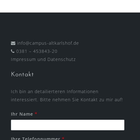
info@campus-altkarlshof.de
0381 – 453843-20
Impressum
und
Datenschutz
Kontakt
Ich bin an detailierteren Informationen
interessiert. Bitte nehmen Sie Kontakt zu mir auf!
Ihr Name
*
Ihre Telefonnummer
*