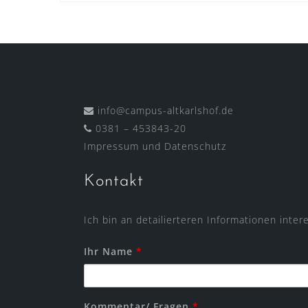
info@campus-altkarlshof.de
0381 – 453843-20
Impressum
und
Datenschutz
Kontakt
Ich bin an detailierteren Informationen inter
Ihr Name
*
Kommentar/ Fragen
*