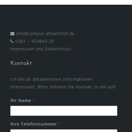
info@campus-altkarlshof.de
0381 – 453843-20
Impressum
und
Datenschutz
Kontakt
Ich bin an detailierteren Informationen
interessiert. Bitte nehmen Sie Kontakt zu mir auf!
Ihr Name
*
Ihre Telefonnummer
*